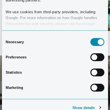
advertising partners.
We use cookies from third-party providers, including
Google. For more information on how Google handles
data protection and security, please visit the
Google
Business Data Responsibility site.
Consent
Necessary
Selection
Preferences
Statistics
TILMELD DIG VORES NYHEDSBREV
Hold dig opdateret med de sidste nyheder og
Marketing
information fra Club La Santa.
Show details