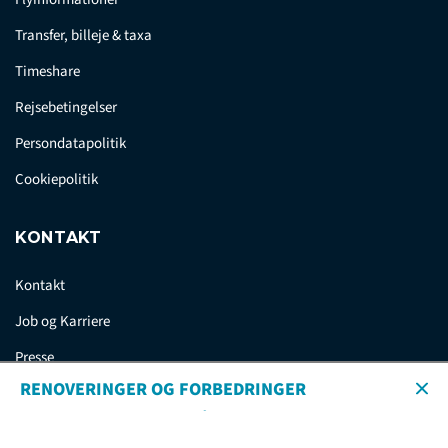
Transfer, billeje & taxa
Timeshare
Rejsebetingelser
Persondatapolitik
Cookiepolitik
KONTAKT
Kontakt
Job og Karriere
Presse
RENOVERINGER OG FORBEDRINGER
Club La Santa gennemgår i øjeblikket en række
spændende forbedringer, der vil gøre oplevelsen