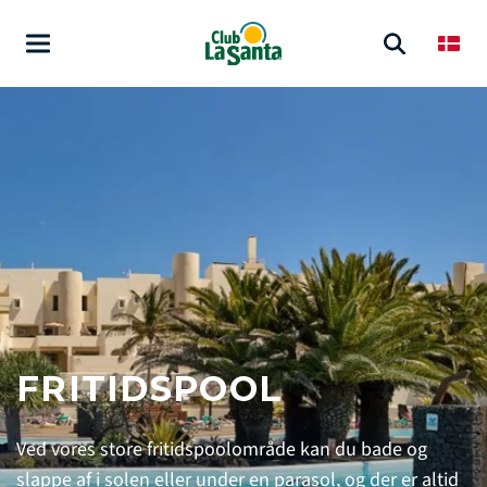
FRITIDSPOOL
Ved vores store fritidspoolområde kan du bade og
slappe af i solen eller under en parasol, og der er altid