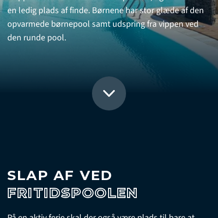
en ledig plads af finde. Børnene har stor glæde af den
opvarmede børnepool samt udspring fra vippen ved
den runde pool.
SLAP AF VED
FRITIDSPOOLEN
På en aktiv ferie skal der også være plads til bare at