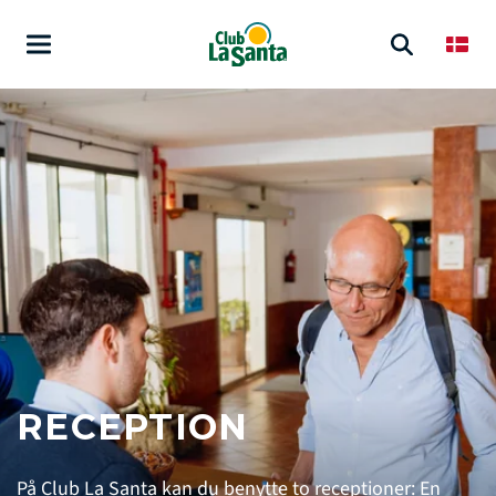
RECEPTION
På Club La Santa kan du benytte to receptioner: En