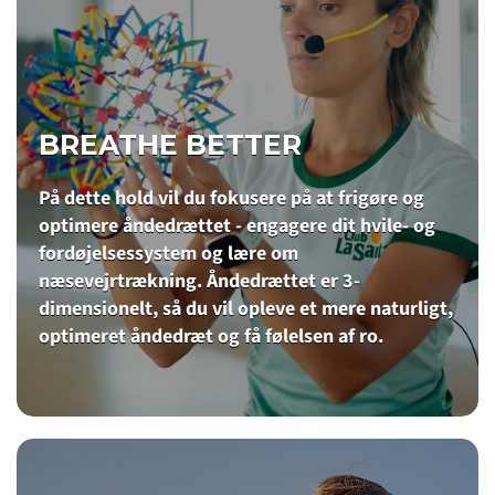
BREATHE BETTER
På dette hold vil du fokusere på at frigøre og
optimere åndedrættet - engagere dit hvile- og
fordøjelsessystem og lære om
næsevejrtrækning. Åndedrættet er 3-
dimensionelt, så du vil opleve et mere naturligt,
optimeret åndedræt og få følelsen af ro.