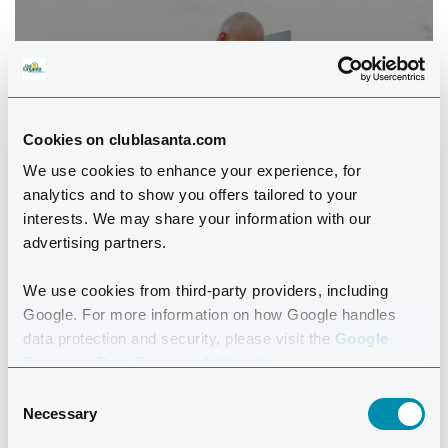
Cookies on clublasanta.com
We use cookies to enhance your experience, for
analytics and to show you offers tailored to your
interests. We may share your information with our
advertising partners.
BODY BIKE
We use cookies from third-party providers, including
Body Bike på Club La Santa foregår udendørs på
Google. For more information on how Google handles
BODY BIKE® SMART + cykler. Her benytter vi
data protection and security, please visit the
Google
INTELLIGENT CYCLING® og BODY BIKE® Indoor
Business Data Responsibility site.
Cycling appen. Du kan bruge Look Delta og SPD
Consent
klamper eller træningssko til cyklerne.
Necessary
Selection