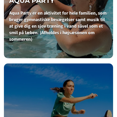
AQUA PARTY
Aqua Party er en aktivitet for hele familien, som
bruger gymnastiske bevægelser samt musik til
at give dig en sjov træning i vand såvel som et
smil på læben. (Afholdes i højsæsonen om
sommeren)