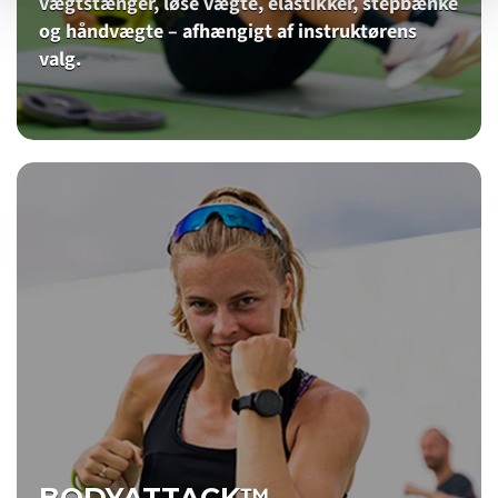
vægtstænger, løse vægte, elastikker, stepbænke
og håndvægte – afhængigt af instruktørens
valg.
BODYATTACK™