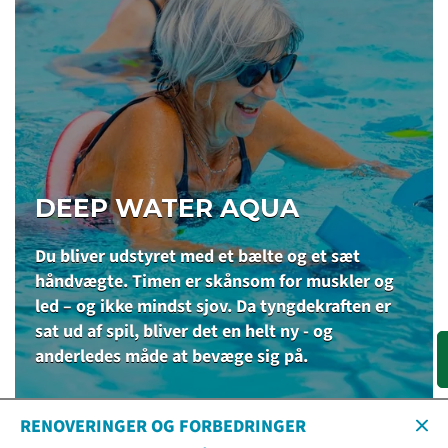
DEEP WATER AQUA
Du bliver udstyret med et bælte og et sæt
håndvægte. Timen er skånsom for muskler og
led – og ikke mindst sjov. Da tyngdekraften er
sat ud af spil, bliver det en helt ny - og
anderledes måde at bevæge sig på.
RENOVERINGER OG FORBEDRINGER