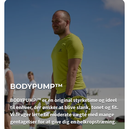
BODYPUMP™
BODYPUMP ™ er en original styrketime og ideel
til enhver, der ønsker at blive slank, tonet og fit.
Vi bruger lette til moderate vægte med mange
gentagelser for at give dig en helkropstræning.