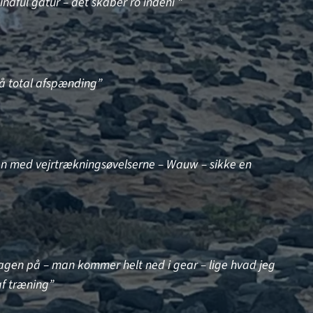
ndful gåtur – det skaber ro indeni ”
få total afspænding”
lsen med vejrtrækningsøvelserne – Wauw – sikke en
agen på – man kommer helt ned i gear – lige hvad jeg
af træning”