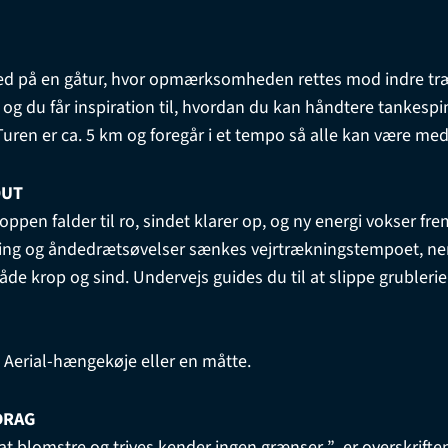
 med på en gåtur, hvor opmærksomheden rettes mod indre træ
og du får inspiration til, hvordan du kan håndtere tankespin
 Turen er ca. 5 km og foregår i et tempo så alle kan være med
OUT
roppen falder til ro, sindet klarer op, og ny energi vokser f
ng og åndedrætsøvelser sænkes vejrtrækningstempoet, ner
åde krop og sind. Undervejs guides du til at slippe grublerie
 Aerial-hængekøje eller en måtte.
DRAG
at blomstre og trives kender ingen grænser ” er overskriften