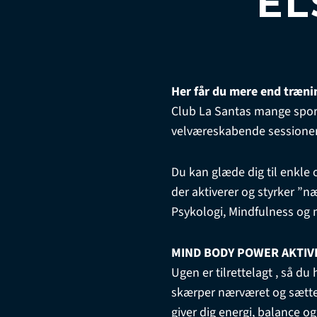
EL
Her får du mere end trænin
Club La Santas mange sport
velværeskabende sessioner, 
Du kan glæde dig til enkle
der aktiverer og styrker 
Psykologi, Mindfulness og
MIND BODY POWER AKTIV
Ugen er tilrettelagt , så d
skærper nærværet og sætter 
giver dig energi, balance o