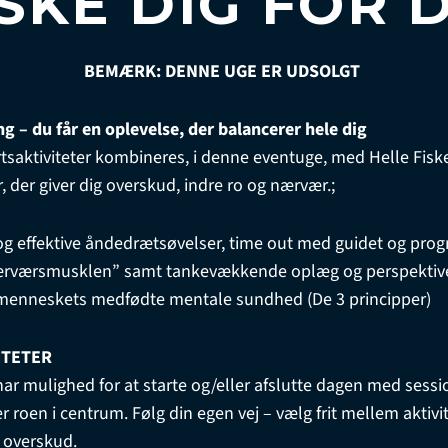
SKE DIG FOR 
BEMÆRK: DENNE UGE ER UDSOLGT
g – du får en oplevelse, der balancerer hele dig
saktiviteter kombineres, i denne eventuge, med Helle Fiske
der giver dig overskud, indre ro og nærvær.;
 og effektive åndedrætsøvelser, time out med guidet og pro
”nærværsmusklen” samt tankevækkende oplæg og perspektiver
 menneskets medfødte mentale sundhed (De 3 principper)
ITETER
u har mulighed for at starte og/eller afslutte dagen med sess
roen i centrum. Følg din egen vej – vælg frit mellem aktivi
g overskud.