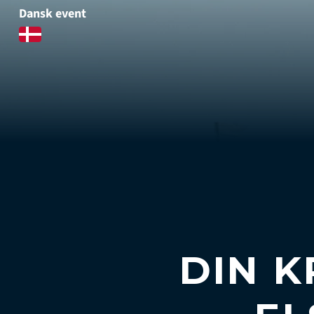
Dansk event
DIN K