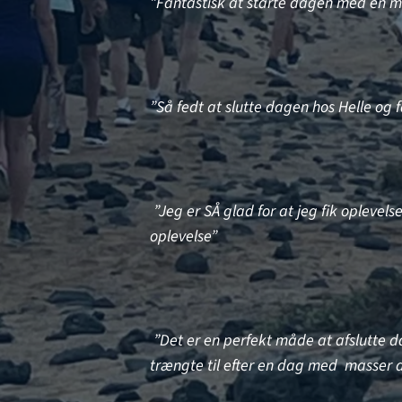
”Fantastisk at starte dagen med en mi
”Så fedt at slutte dagen hos Helle og 
”Jeg er SÅ glad for at jeg fik opleve
oplevelse”
”Det er en perfekt måde at afslutte d
trængte til efter en dag med masser 