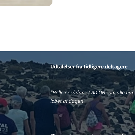
Udtalelser fra tidligere deltagere
”Helle er sådan et AD ON som alle har 
løbet af dagen”