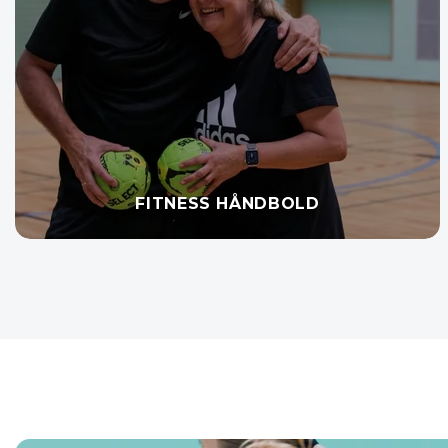
FITNESS HÅNDBOLD