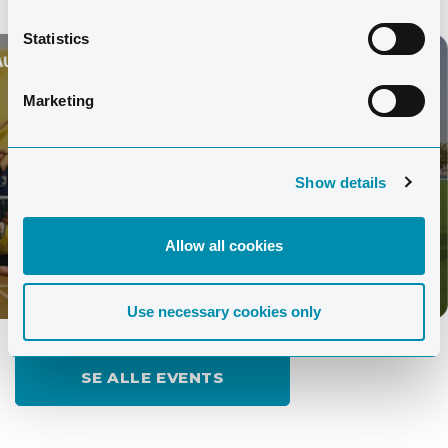
Statistics
16 AUG
SUMMER FOOTBALL CAMP
MED FOOTBALL FUN
Marketing
FACTORY
Show details
Allow all cookies
LÆS MERE
Use necessary cookies only
SE ALLE EVENTS