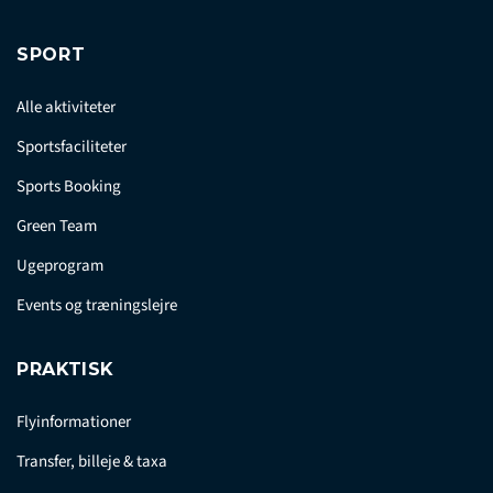
SPORT
Alle aktiviteter
Sportsfaciliteter
Sports Booking
Green Team
Ugeprogram
Events og træningslejre
PRAKTISK
Flyinformationer
Transfer, billeje & taxa