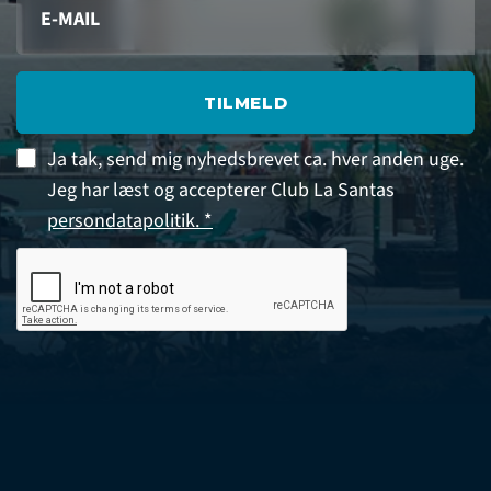
TILMELD
Ja tak, send mig nyhedsbrevet ca. hver anden uge.
Jeg har læst og accepterer Club La Santas
persondatapolitik. *