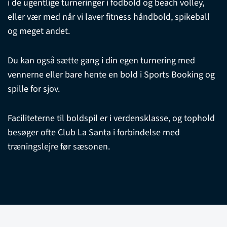
i de ugentlige turneringer i fodbold og beach volley,
eller vær med når vi laver fitness håndbold, spikeball
og meget andet.
Du kan også sætte gang i din egen turnering med
vennerne eller bare hente en bold i Sports Booking og
spille for sjov.
Faciliteterne til boldspil er i verdensklasse, og tophold
besøger ofte Club La Santa i forbindelse med
træningslejre før sæsonen.