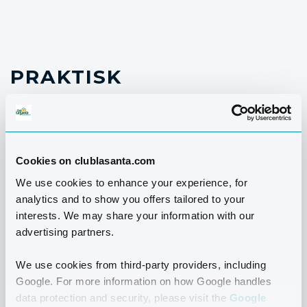
PRAKTISK
INFORMATION
Der er afgang fra Club La Santa mandage kl. 08:00 og
du vil være retur omkring kl. 15:00/16:00.
Cookies on clublasanta.com
We use cookies to enhance your experience, for
PRIS
analytics and to show you offers tailored to your
Sommer (maj-september): 81 € for voksne, 45 € for
interests. We may share your information with our
juniorer.
advertising partners.
Vinter (oktober-april): 108 € for voksne, 54 € for
We use cookies from third-party providers, including
juniorer.
Google. For more information on how Google handles
data protection and security, please visit the
Google