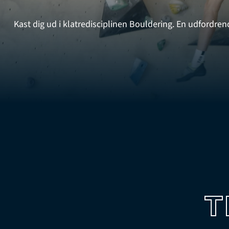
Kast dig ud i klatredisciplinen Bouldering. En udfordr
T