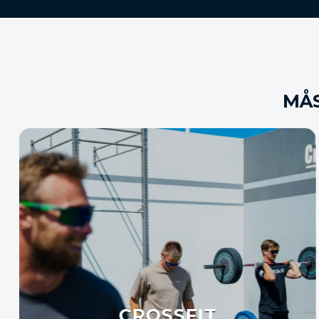
MÅS
KETTLEBELL