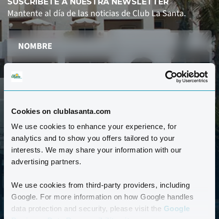
SUSCRÍBETE A NUESTRA NEWSLETTER
Mantente al día de las noticias de Club La Santa.
Cookies on clublasanta.com
REGISTRARSE AQUÍ
We use cookies to enhance your experience, for
analytics and to show you offers tailored to your
He leído y acepto la política de privacidad de Club
interests. We may share your information with our
La Santa.
Política de privacidad *
advertising partners.
We use cookies from third-party providers, including
Google. For more information on how Google handles
data protection and security, please visit the
Google