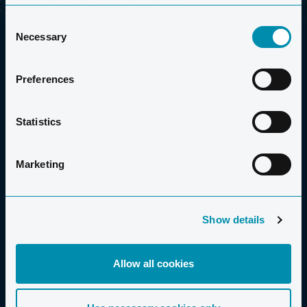
Business Data Responsibility site.
Consent
Necessary
Selection
Preferences
Statistics
2006-2026 CLUB LA SANTA S.A.U.
Marketing
Show details
VACACIONES PARA TODOS
Familias
Allow all cookies
Viajar solo / Solteros