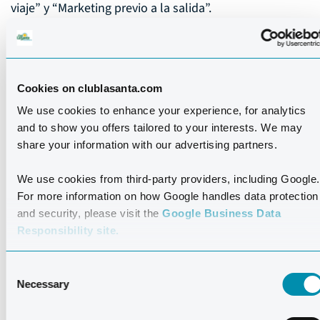
viaje” y “Marketing previo a la salida”.
Gestión de las actividades deportivas
Para poder proporcionarle el servicio en las fechas que h
Cookies on clublasanta.com
reservado las actividades deportivas, utilizamos sus dato
We use cookies to enhance your experience, for analytics
con la finalidad de planificarlas.
and to show you offers tailored to your interests. We may
share your information with our advertising partners.
Almacenamos esta información durante dos meses, pas
esta fecha, será anónima y la utilizaremos para diversos
We use cookies from third-party providers, including Google.
For more information on how Google handles data protection
fines estadísticos.
and security, please visit the
Google Business Data
Responsibility site.
Gestión de su reserva
Para poder ofrecerle los servicios de viaje que haya
Consent
Necessary
Selection
contratado con nosotros, utilizamos su información
personal de varias maneras. La información se utiliza par