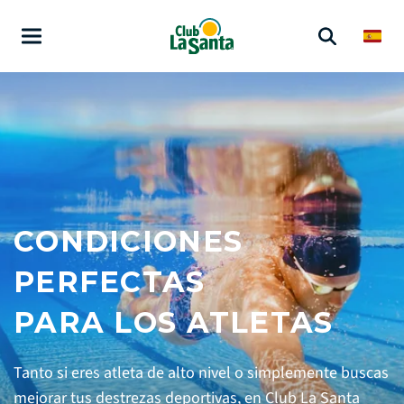
CONDICIONES
PERFECTAS
PARA LOS ATLETAS
Tanto si eres atleta de alto nivel o simplemente buscas
mejorar tus destrezas deportivas, en Club La Santa