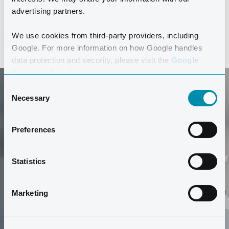
LEER MÁS
advertising partners.
We use cookies from third-party providers, including
Google. For more information on how Google handles
data protection and security, please visit the
Google
Business Data Responsibility site.
Consent
Necessary
Selection
Preferences
APARTAMENTOS PARA
Statistics
VACACIONES DE
ENTRENAMIENTO
Marketing
Regálate una estancia en nuestra suite lujosa con