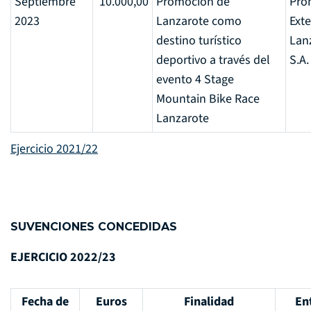
Septiembre
10.000,00
Promoción de
Pro
2023
Lanzarote como
Exte
destino turístico
Lan
deportivo a través del
S.A.
evento 4 Stage
Mountain Bike Race
Lanzarote
Ejercicio 2021/22
SUVENCIONES CONCEDIDAS
EJERCICIO 2022/23
Fecha de
Euros
Finalidad
En