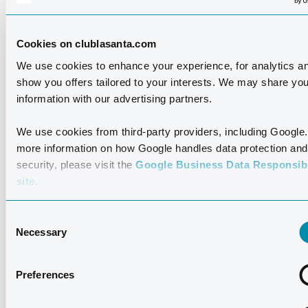
Fecha
Importe
Finalidad
E
formalización
P
Cookies on clublasanta.com
Con
We use cookies to enhance your experience, for analytics an
show you offers tailored to your interests. We may share you
Noviembre
10.000,00
Promoción de
Pro
information with our advertising partners.
2023
Lanzarote como
Exte
destino turístico
Lan
We use cookies from third-party providers, including Google.
deportivo a través de la
S.A
more information on how Google handles data protection and
imagen del evento
security, please visit the
Google Business Data Responsibi
deportivo Running
site.
Challenge 2023
Consent
Febrero 2023
10.000,00
Promoción de
Pro
Necessary
Selection
Lanzarote como
Exte
destino turístico
Lan
Preferences
deportivo a través dde
S.A.
la imagen del evento