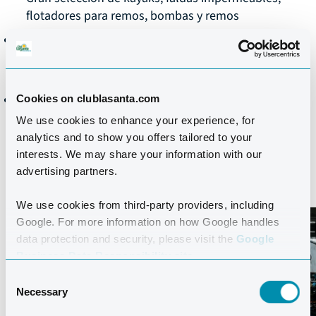
flotadores para remos, bombas y remos
Kayaks canoa de Elio (talla XL) y kayaks de travesía
(tallas 51, 55 y 60) para los remeros más
experimentados
Chalecos salvavidas, neoprenos y calzado
Cookies on clublasanta.com
We use cookies to enhance your experience, for
analytics and to show you offers tailored to your
interests. We may share your information with our
advertising partners.
CENTRO Y TALLER DE BICICLETAS
We use cookies from third-party providers, including
Google. For more information on how Google handles
data protection and security, please visit the
Google
Business Data Responsibility site.
Consent
Necessary
Selection