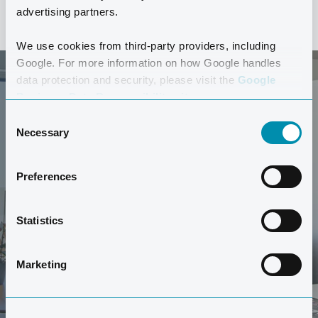
advertising partners.
We use cookies from third-party providers, including
Google. For more information on how Google handles
data protection and security, please visit the
Google
Business Data Responsibility site.
Consent
Necessary
Selection
DATE UN TOUR
Preferences
¿Quieres echar un vistazo a este tipo de apartamento?
Statistics
Date un tour de un apartamento Comfort aquí.
Marketing
DATE UN TOUR