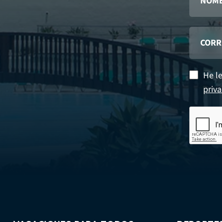
He le
priva