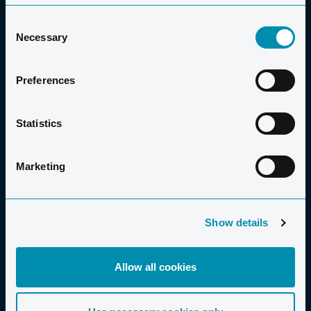
Business Data Responsibility site.
Consent
Necessary
Selection
Preferences
Statistics
2006-2026 CLUB LA SANTA S.A.U.
Marketing
Show details
VACACIONES PARA TODOS
Familias
Allow all cookies
Viajar solo / Solteros