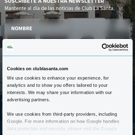
SUSCRÍBETE A NUESTRA NEWSLETTER
Mantente al día de las noticias de Club La Santa.
Cookies on clublasanta.com
REGISTRARSE AQUÍ
We use cookies to enhance your experience, for
analytics and to show you offers tailored to your
He leído y acepto la política de privacidad de Club
interests. We may share your information with our
La Santa.
Política de privacidad *
advertising partners.
We use cookies from third-party providers, including
Google. For more information on how Google handles
data protection and security, please visit the
Google