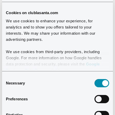
Cookies on clublasanta.com
We use cookies to enhance your experience, for
analytics and to show you offers tailored to your
interests. We may share your information with our
advertising partners.
We use cookies from third-party providers, including
Google. For more information on how Google handles
data protection and security, please visit the
Google
Business Data Responsibility site.
La pensión en el Restaurante Atlántico es una opción
Consent
fácil, conveniente y deliciosa para tus comidas durante
Necessary
Selection
tus vacaciones. Un lugar donde reunirse entre
actividades y charlar con buena comida y en un
Preferences
ambiente casual. Las bebidas están incluidas en el
bufé de desayuno, pero deben comprarse con las otras
Statistics