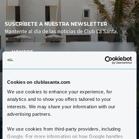
SUSCRÍBETE A NUESTRA NEWSLETTER
Mantente al día de las noticias de Club La Santa.
Cookies on clublasanta.com
We use cookies to enhance your experience, for
REGISTRARSE AQUÍ
analytics and to show you offers tailored to your
interests. We may share your information with our
advertising partners.
He leído y acepto la política de privacidad de Club
La Santa.
Política de privacidad *
We use cookies from third-party providers, including
Google. For more information on how Google handles