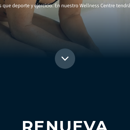
que deporte y ejercicio. En nuestro Wellness Centre tendrás
RENUEVA