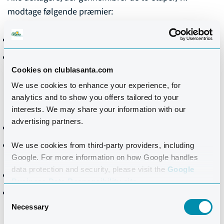
modtage følgende præmier:
Finisher-medalje.
Finisher-diplom: samlet tid og deltid.
Cookies on clublasanta.com
Anerkendelser til de bedste akkumulerede tider i
We use cookies to enhance your experience, for
analytics and to show you offers tailored to your
tidskørslerne på de 2 etaper:
interests. We may share your information with our
advertising partners.
Top 3 samlet herre / dame
1. plads i herre-/damekategorien i hver
We use cookies from third-party providers, including
aldersgruppe.
Google. For more information on how Google handles
data protection and security, please visit the
Google
1. plads i Conejero & 1. plads i Canarian-kategorien.
Business Data Responsibility site.
1. plads for hold: herre, dame og blandet.
Consent
Necessary
Selection
FØRERTRØJER