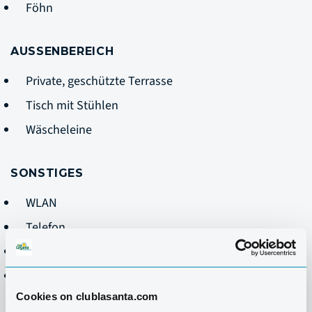
Föhn
AUSSENBEREICH
Private, geschützte Terrasse
Tisch mit Stühlen
Wäscheleine
SONSTIGES
WLAN
Telefon
Safe
Reinigung Montag–Freitag – Geschirr nicht
inbegriffen
Cookies on clublasanta.com