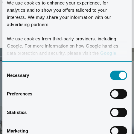
Bettwäsche wöchentlich gewechselt
We use cookies to enhance your experience, for
analytics and to show you offers tailored to your
interests. We may share your information with our
advertising partners.
We use cookies from third-party providers, including
Google. For more information on how Google handles
data protection and security, please visit the
Google
Business Data Responsibility site.
Consent
Necessary
Selection
Preferences
MACHEN SIE EINE TOUR
Statistics
Möchten Sie sich diesen Appartementtyp näher
anschauen? Machen Sie hier eine Tour durch ein
Comfort-Appartement.
Marketing