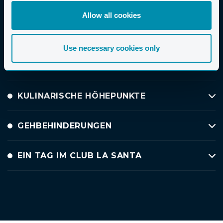
Wenn Sie die Möglichkeit haben, außerhalb der Saison
Allow all cookies
von Mai bis Juni oder im September zu reisen, können
wir Ihnen die besten Preise bieten.
Use necessary cookies only
KLIMA
KULINARISCHE HÖHEPUNKTE
GEHBEHINDERUNGEN
EIN TAG IM CLUB LA SANTA