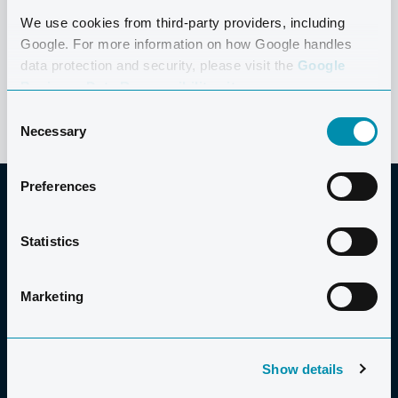
We use cookies from third-party providers, including
Google. For more information on how Google handles
data protection and security, please visit the
Google
Business Data Responsibility site.
Consent
Necessary
Selection
Preferences
Statistics
GUT
ZU WISSEN
Marketing
Show details
GÜNSTIG REISEN