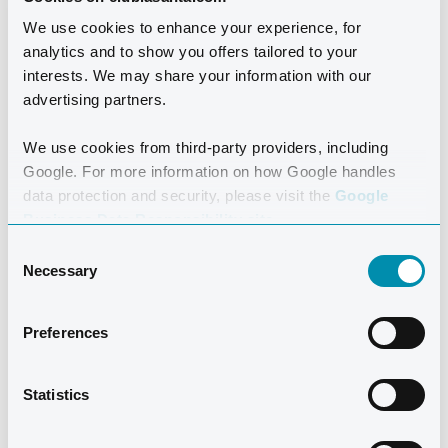
We use cookies to enhance your experience, for
analytics and to show you offers tailored to your
interests. We may share your information with our
advertising partners.
We use cookies from third-party providers, including
Google. For more information on how Google handles
data protection and security, please visit the
Google
Business Data Responsibility site.
Öffnungszeiten: täglich von 08:00 bis 22:00 Uhr
Consent
Necessary
Selection
Wenn Sie Ihre Kleidung lieber im Waschsalon waschen
möchten, können Sie dies neben der Wäscherei tun. In
Preferences
jedem Waschgang sind Waschmittel und Weichspüler
enthalten, die automatisch hinzugefügt werden. Es gibt
Statistics
auch eine Option ohne Weichspüler.