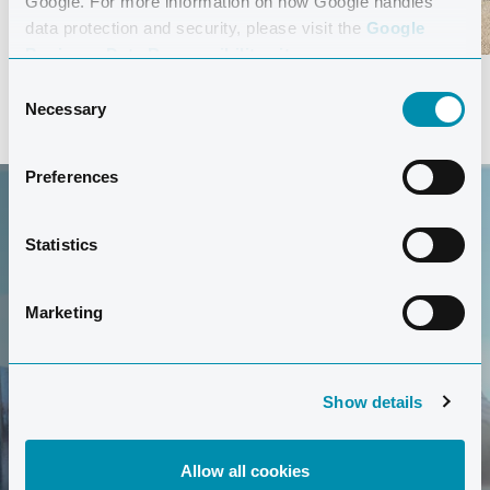
Google. For more information on how Google handles
data protection and security, please visit the
Google
Business Data Responsibility site.
Consent
Necessary
Selection
Preferences
Statistics
Marketing
ARBEITEN BEI
CLUB LA SANTA
Show details
Unser Team besteht aus über 500 Personen aus der
ganzen Welt,
Allow all cookies