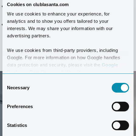
Cookies on clublasanta.com
Reinigung Montag–Freitag – Geschirr nicht
inbegriffen
We use cookies to enhance your experience, for
analytics and to show you offers tailored to your
Bettwäsche wöchentlich gewechselt
interests. We may share your information with our
advertising partners.
We use cookies from third-party providers, including
Google. For more information on how Google handles
data protection and security, please visit the
Google
Business Data Responsibility site.
Consent
Necessary
Selection
Preferences
MACHEN SIE EINE TOUR
Statistics