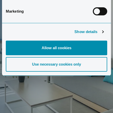
Marketing
MACHEN SIE EINE TOUR
Show details
Sie möchten einen Blick in die Suiten werfen? Machen
Allow all cookies
Sie hier eine Tour.
Use necessary cookies only
MACHEN SIE EINE TOUR