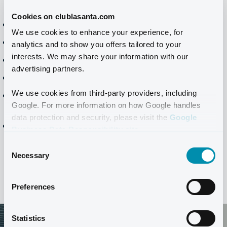
SONSTIGES
Cookies on clublasanta.com
Bügeleisen und Bügelbrett
We use cookies to enhance your experience, for
Staubsauger und Besen
analytics and to show you offers tailored to your
interests. We may share your information with our
Wäscheständer
advertising partners.
Wäscheschrank
We use cookies from third-party providers, including
Reinigung Montag–Freitag – Geschirr nicht
Google. For more information on how Google handles
inbegriffen
data protection and security, please visit the
Google
Bettwäsche wöchentlich gewechselt
Business Data Responsibility site.
Consent
Necessary
Selection
Preferences
Statistics