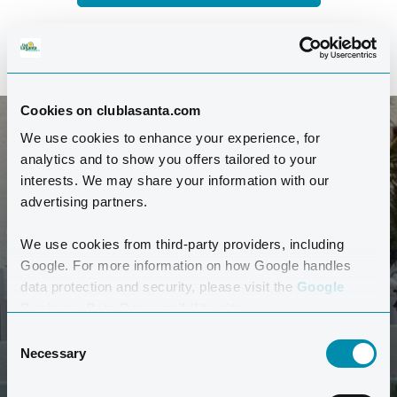
Cookies on clublasanta.com
We use cookies to enhance your experience, for
analytics and to show you offers tailored to your
interests. We may share your information with our
MELDEN SIE SICH FÜR UNSEREN NEWSLETTER AN
advertising partners.
Bleiben Sie auf dem Laufenden mit den neuesten
Nachrichten und Informationen vom Club La Santa.
We use cookies from third-party providers, including
Google. For more information on how Google handles
data protection and security, please visit the
Google
Business Data Responsibility site.
Consent
Necessary
Selection