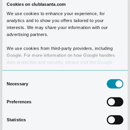
Cookies on clublasanta.com
Der Club La Santa hat diesen Bereich geschaffen, um
We use cookies to enhance your experience, for
analytics and to show you offers tailored to your
Gästen die beste Möglichkeit zu bieten, ihre
interests. We may share your information with our
spezifischen Bedürfnisse zu erfüllen, wenn die
advertising partners.
Bedingungen auf Lanzarote zu anspruchsvoll sind oder
außerhalb ihrer Komfortzone liegen. Dieser Raum kann
We use cookies from third-party providers, including
auch für das Training außerhalb der Stoßzeiten genutzt
Google. For more information on how Google handles
werden, die in bestimmten Einrichtungen herrschen,
data protection and security, please visit the
Google
Business Data Responsibility site.
oder wenn Sie es vorziehen, Ihr Training in einer
Consent
privaten Umgebung zu absolvieren.
Necessary
Selection
PREIS
Preferences
50€ für 2 Stunden
Statistics
WIE RESERVIEREN?
Buchen und bezahlen Sie in Sports Booking