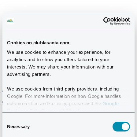
ANERKENNUNGEN
Cookies on clublasanta.com
PREISE
We use cookies to enhance your experience, for
analytics and to show you offers tailored to your
Alle Teilnehmer, die die 2 Etappen absolvieren,
interests. We may share your information with our
erhalten:
advertising partners.
We use cookies from third-party providers, including
Finisher-Medaille
Google. For more information on how Google handles
Finisher-Diplom: Gesamtzeit und Teilstreckenzeiten
data protection and security, please visit the
Google
Business Data Responsibility site.
Anerkennungen für die besten kumulierten Zeiten im
Consent
Necessary
Bergzeitfahren der 2 Etappen:
Selection