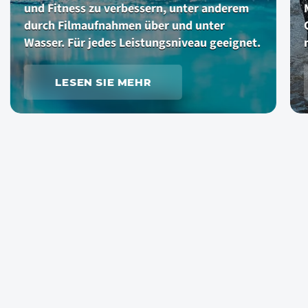
tness zu verbessern, unter anderem
Machen Sie 
Filmaufnahmen über und unter
Olympischen
. Für jedes Leistungsniveau geeignet.
mit Europas
ESEN SIE MEHR
LESEN