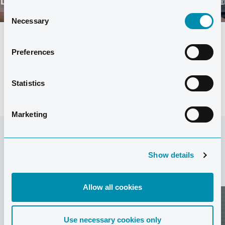
LESEN SIE MEHR
Consent
Necessary
Selection
ALLE VERANSTALTUNGEN ANZEIGEN
Preferences
Statistics
Marketing
Show details
DAS KÖNNTE SIE AUCH INTERESSIEREN
Allow all cookies
Use necessary cookies only