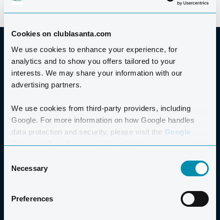
Cookies on clublasanta.com
We use cookies to enhance your experience, for
analytics and to show you offers tailored to your
interests. We may share your information with our
GUT ZU WISSEN
advertising partners.
We use cookies from third-party providers, including
Google. For more information on how Google handles
AUSRÜSTUNG
data protection and security, please visit the
Google
Sie können während Ihres Aufenthalts jederzeit
Business Data Responsibility site.
Ausrüstung für Hochsprung und
Consent
Necessary
Selection
Kugelstoßen im Sports Booking ausleihen.
Aus Sicherheitsgründen ist es leider nicht möglich,
Preferences
Diskus- und Hammerwerfen im Leichtathletik-Stadion