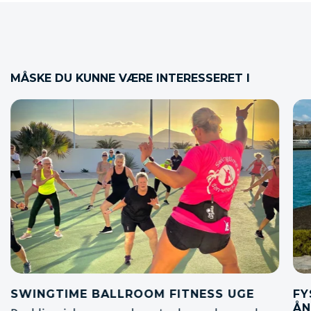
MÅSKE DU KUNNE VÆRE INTERESSERET I
FYSISK OG MENTAL POWER MED
SI
ÅNDEDRÆTTET