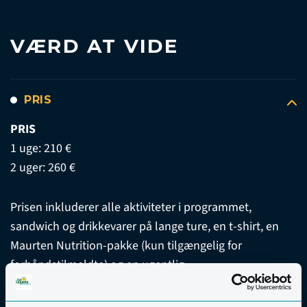
VÆRD AT VIDE
PRIS
PRIS
1 uge: 210 €
2 uger: 260 €
Prisen inkluderer alle aktiviteter i programmet,
sandwich og drikkevarer på lange ture, en t-shirt, en
Maurten Nutrition-pakke (kun tilgængelig for
forhåndstilmeldte) og en ugentlig
afslutningsmiddag. Bemærk venligst at leje af cykel
ikke er inkluderet i prisen.