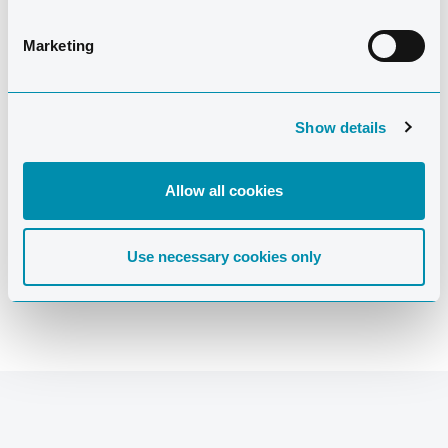
Marketing
HAR DU SPØRGSMÅL?
Skulle du have spørgsmål, eller er der andet vi kan
Show details
hjælpe med, er du naturligvis altid velkommen til at
kontakte os. Vi står altid klar til at hjælpe dig.
Allow all cookies
KONTAKT OS
Use necessary cookies only