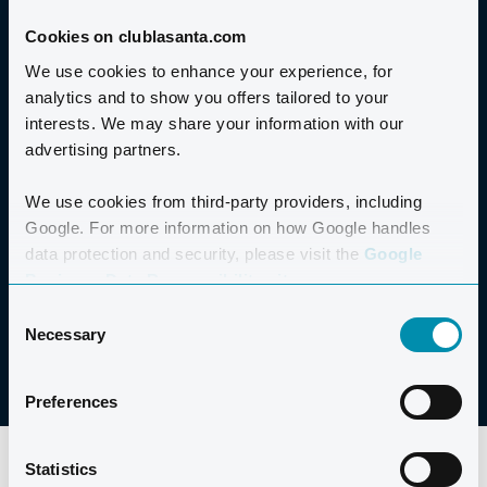
Cookies on clublasanta.com
Der er et begrænset antal pladser, så vi råder dig til at
We use cookies to enhance your experience, for
bestille hurtigst muligt. Bemærk venligst, at
analytics and to show you offers tailored to your
træningslejren er forbeholdt gæster, der bor på Club La
interests. We may share your information with our
Santa i samme tidsrum.
advertising partners.
We use cookies from third-party providers, including
CYKELUDLEJNING
Google. For more information on how Google handles
data protection and security, please visit the
Google
Business Data Responsibility site.
AFLYSNING OG REFUNDERING
Consent
Necessary
Selection
Preferences
Statistics