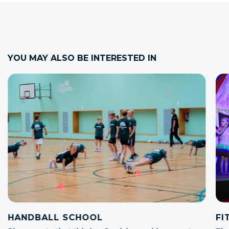
YOU MAY ALSO BE INTERESTED IN
OOL
FIT 'N' FUN KIDZ & 