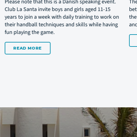
s is a Danish speaking event.
The Kickin’ Dance Zone S
 boys and girls aged 11-15
between the ages of 5-17 
 with daily training to work on
the fun, being creative w
iques and skills while having
and singing.
e.
READ MORE