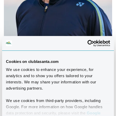
Cookies on clublasanta.com
Morten Hemmersam
er 42 år, har læst Idræt i 3 år på
Aarhus Universitet og har de sidste 15 år arbejdet på
We use cookies to enhance your experience, for
analytics and to show you offers tailored to your
fuld tid som badmintontræner.
interests. We may share your information with our
advertising partners.
I de 15 år har har arbejdet som ungdomslandstræner
for U13-spillere, undervist på idrætshøjskolen og
We use cookies from third-party providers, including
universitetet i Aarhus, været cheftræner for
Google. For more information on how Google handles
ungdomsafdelingerne i Højbjerg, Randers, Aarhus AB
data protection and security, please visit the
Google