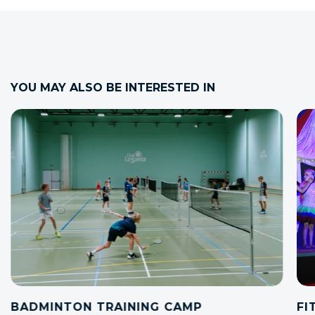
YOU MAY ALSO BE INTERESTED IN
FIT 'N' FUN KIDZ & TEENZ
NI